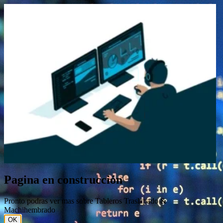
Pagina en construcción
Pronto podras ver mas sobre Tableros Traslapado &
Machihembrado
OK